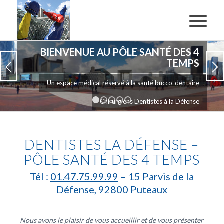
BIENVENUE AU PÔLE SANTÉ DES 4
TEMPS
Un espace médical réservé à la santé bucco-dentaire
Chirurgiens Dentistes à la Défense
1
2
3
4
5
DENTISTES LA DÉFENSE –
PÔLE SANTÉ DES 4 TEMPS
Tél :
01.47.75.99.99
– 15 Parvis de la
Défense, 92800 Puteaux
Nous avons le plaisir de vous accueillir et de vous présenter