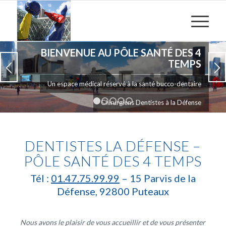
BIENVENUE AU PÔLE SANTÉ DES 4
TEMPS
Un espace médical réservé à la santé bucco-dentaire
Chirurgiens Dentistes à la Défense
1
2
3
4
5
DENTISTES LA DÉFENSE –
PÔLE SANTÉ DES 4 TEMPS
Tél :
01.47.75.99.99
– 15 Parvis de la
Défense, 92800 Puteaux
Nous avons le plaisir de vous accueillir et de vous présenter