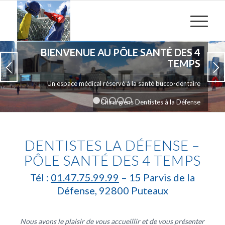
BIENVENUE AU PÔLE SANTÉ DES 4
TEMPS
Un espace médical réservé à la santé bucco-dentaire
Chirurgiens Dentistes à la Défense
1
2
3
4
5
DENTISTES LA DÉFENSE –
PÔLE SANTÉ DES 4 TEMPS
Tél :
01.47.75.99.99
– 15 Parvis de la
Défense, 92800 Puteaux
Nous avons le plaisir de vous accueillir et de vous présenter